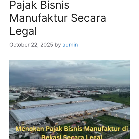
Pajak Bisnis
Manufaktur Secara
Legal
October 22, 2025
by
admin