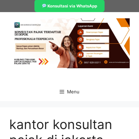
Skip
Konsultasi via WhatsApp
to
content
Menu
kantor konsultan