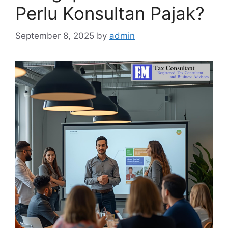
Perlu Konsultan Pajak?
September 8, 2025
by
admin