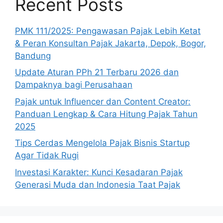
Recent Posts
PMK 111/2025: Pengawasan Pajak Lebih Ketat
& Peran Konsultan Pajak Jakarta, Depok, Bogor,
Bandung
Update Aturan PPh 21 Terbaru 2026 dan
Dampaknya bagi Perusahaan
Pajak untuk Influencer dan Content Creator:
Panduan Lengkap & Cara Hitung Pajak Tahun
2025
Tips Cerdas Mengelola Pajak Bisnis Startup
Agar Tidak Rugi
Investasi Karakter: Kunci Kesadaran Pajak
Generasi Muda dan Indonesia Taat Pajak