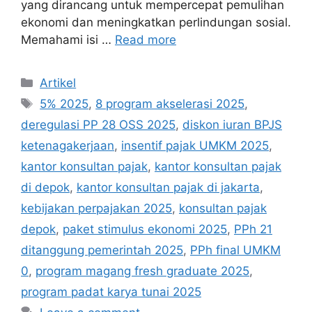
yang dirancang untuk mempercepat pemulihan
ekonomi dan meningkatkan perlindungan sosial.
Memahami isi …
Read more
Categories
Artikel
Tags
5% 2025
,
8 program akselerasi 2025
,
deregulasi PP 28 OSS 2025
,
diskon iuran BPJS
ketenagakerjaan
,
insentif pajak UMKM 2025
,
kantor konsultan pajak
,
kantor konsultan pajak
di depok
,
kantor konsultan pajak di jakarta
,
kebijakan perpajakan 2025
,
konsultan pajak
depok
,
paket stimulus ekonomi 2025
,
PPh 21
ditanggung pemerintah 2025
,
PPh final UMKM
0
,
program magang fresh graduate 2025
,
program padat karya tunai 2025