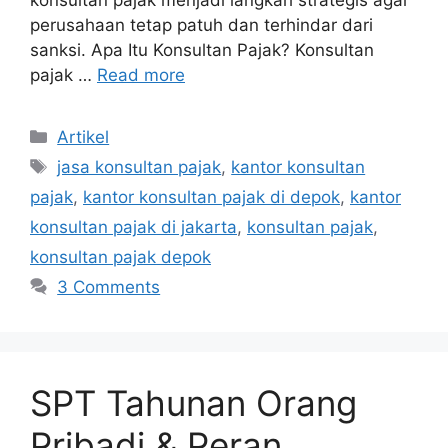
konsultan pajak menjadi langkah strategis agar
perusahaan tetap patuh dan terhindar dari
sanksi. Apa Itu Konsultan Pajak? Konsultan
pajak …
Read more
Categories
Artikel
Tags
jasa konsultan pajak
,
kantor konsultan
pajak
,
kantor konsultan pajak di depok
,
kantor
konsultan pajak di jakarta
,
konsultan pajak
,
konsultan pajak depok
3 Comments
SPT Tahunan Orang
Pribadi & Peran