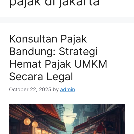
pajak di jakarta
Konsultan Pajak
Bandung: Strategi
Hemat Pajak UMKM
Secara Legal
October 22, 2025
by
admin