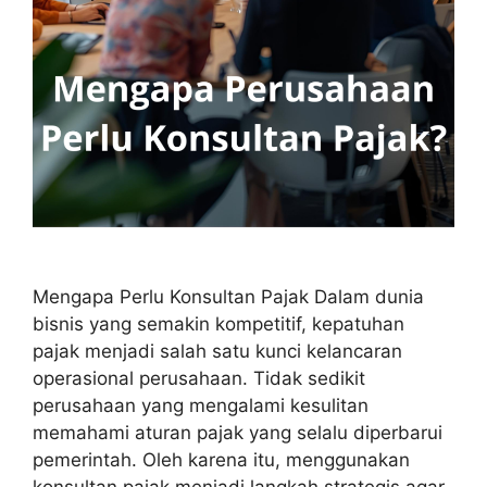
Mengapa Perlu Konsultan Pajak Dalam dunia
bisnis yang semakin kompetitif, kepatuhan
pajak menjadi salah satu kunci kelancaran
operasional perusahaan. Tidak sedikit
perusahaan yang mengalami kesulitan
memahami aturan pajak yang selalu diperbarui
pemerintah. Oleh karena itu, menggunakan