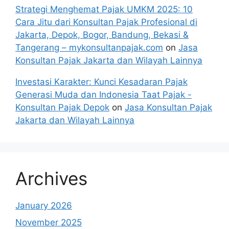
Strategi Menghemat Pajak UMKM 2025: 10
Cara Jitu dari Konsultan Pajak Profesional di
Jakarta, Depok, Bogor, Bandung, Bekasi &
Tangerang – mykonsultanpajak.com
on
Jasa
Konsultan Pajak Jakarta dan Wilayah Lainnya
Investasi Karakter: Kunci Kesadaran Pajak
Generasi Muda dan Indonesia Taat Pajak -
Konsultan Pajak Depok
on
Jasa Konsultan Pajak
Jakarta dan Wilayah Lainnya
Archives
January 2026
November 2025