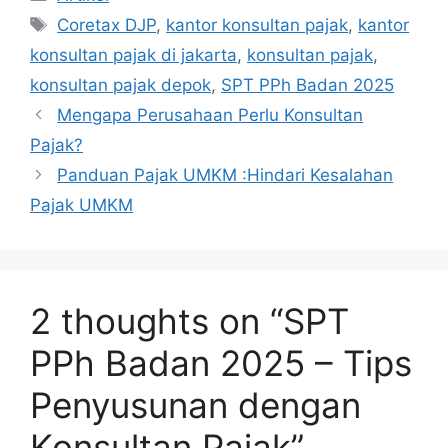
Tags
Coretax DJP
,
kantor konsultan pajak
,
kantor
konsultan pajak di jakarta
,
konsultan pajak
,
konsultan pajak depok
,
SPT PPh Badan 2025
Mengapa Perusahaan Perlu Konsultan
Pajak?
Panduan Pajak UMKM :Hindari Kesalahan
Pajak UMKM
2 thoughts on “SPT
PPh Badan 2025 – Tips
Penyusunan dengan
Konsultan Pajak”