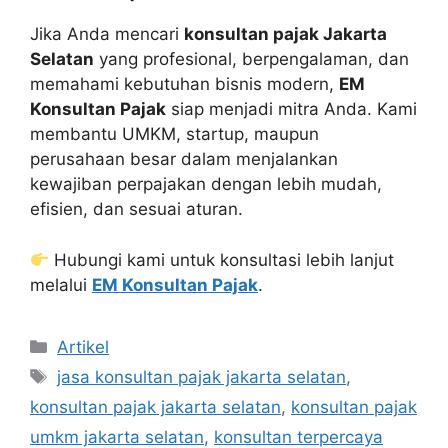
Jika Anda mencari
konsultan pajak Jakarta
Selatan
yang profesional, berpengalaman, dan
memahami kebutuhan bisnis modern,
EM
Konsultan Pajak
siap menjadi mitra Anda. Kami
membantu UMKM, startup, maupun
perusahaan besar dalam menjalankan
kewajiban perpajakan dengan lebih mudah,
efisien, dan sesuai aturan.
Hubungi kami untuk konsultasi lebih lanjut
melalui
EM Konsultan Pajak
.
Categories
Artikel
Tags
jasa konsultan pajak jakarta selatan
,
konsultan pajak jakarta selatan
,
konsultan pajak
umkm jakarta selatan
,
konsultan terpercaya