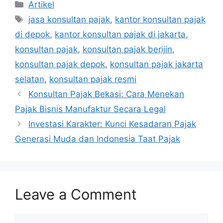
Categories
Artikel
Tags
jasa konsultan pajak
,
kantor konsultan pajak
di depok
,
kantor konsultan pajak di jakarta
,
konsultan pajak
,
konsultan pajak berijin
,
konsultan pajak depok
,
konsultan pajak jakarta
selatan
,
konsultan pajak resmi
Konsultan Pajak Bekasi: Cara Menekan
Pajak Bisnis Manufaktur Secara Legal
Investasi Karakter: Kunci Kesadaran Pajak
Generasi Muda dan Indonesia Taat Pajak
Leave a Comment
Comment