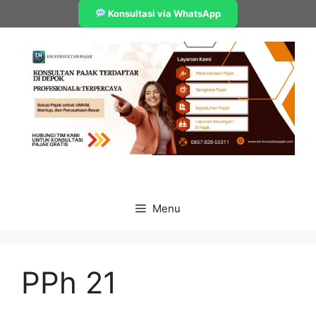
Skip
Konsultasi via WhatsApp
to
content
Menu
PPh 21