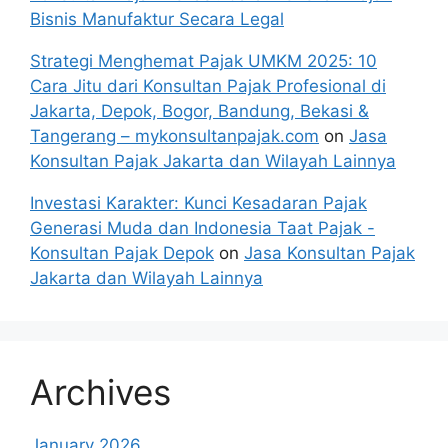
Bisnis Manufaktur Secara Legal
Strategi Menghemat Pajak UMKM 2025: 10
Cara Jitu dari Konsultan Pajak Profesional di
Jakarta, Depok, Bogor, Bandung, Bekasi &
Tangerang – mykonsultanpajak.com
on
Jasa
Konsultan Pajak Jakarta dan Wilayah Lainnya
Investasi Karakter: Kunci Kesadaran Pajak
Generasi Muda dan Indonesia Taat Pajak -
Konsultan Pajak Depok
on
Jasa Konsultan Pajak
Jakarta dan Wilayah Lainnya
Archives
January 2026