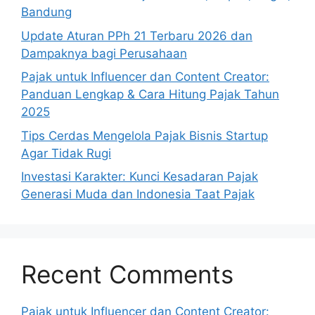
Bandung
Update Aturan PPh 21 Terbaru 2026 dan
Dampaknya bagi Perusahaan
Pajak untuk Influencer dan Content Creator:
Panduan Lengkap & Cara Hitung Pajak Tahun
2025
Tips Cerdas Mengelola Pajak Bisnis Startup
Agar Tidak Rugi
Investasi Karakter: Kunci Kesadaran Pajak
Generasi Muda dan Indonesia Taat Pajak
Recent Comments
Pajak untuk Influencer dan Content Creator: