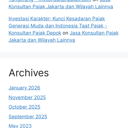
Konsultan Pajak Jakarta dan Wilayah Lainnya
Investasi Karakter: Kunci Kesadaran Pajak
Generasi Muda dan Indonesia Taat Pajak -
Konsultan Pajak Depok
on
Jasa Konsultan Pajak
Jakarta dan Wilayah Lainnya
Archives
January 2026
November 2025
October 2025
September 2025
May 2023