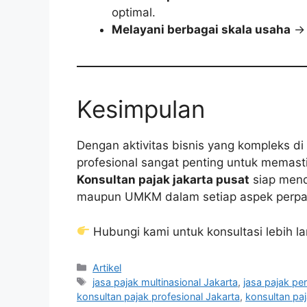
optimal.
Melayani berbagai skala usaha
→ 
Kesimpulan
Dengan aktivitas bisnis yang kompleks di
profesional sangat penting untuk memasti
Konsultan pajak jakarta pusat
siap mend
maupun UMKM dalam setiap aspek perpa
Hubungi kami untuk konsultasi lebih la
Categories
Artikel
Tags
jasa pajak multinasional Jakarta
,
jasa pajak pe
konsultan pajak profesional Jakarta
,
konsultan pa