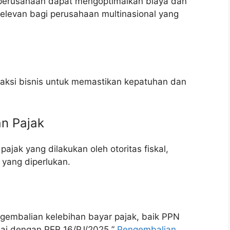
r perusahaan dapat mengoptimalkan biaya dan
relevan bagi perusahaan multinasional yang
saksi bisnis untuk memastikan kepatuhan dan
n Pajak
jak yang dilakukan oleh otoritas fiskal,
yang diperlukan.
embalian kelebihan bayar pajak, baik PPN
ai dengan PER 16/PJ/2025 ”
Pengembalian